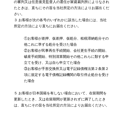
の審判又は任意後見監督人の選任が家庭裁判所によりなされ
たときは、直ちにその旨を当社所定の方法によりお届出くだ
さい。
３ お客様が次の各号のいずれかに該当した場合には、当社
所定の方法により直ちにお届出ください。
①お客様が差押、仮差押、仮処分、租税滞納処分その
他これに準ずる処分を受けた場合
②お客様が民事再生手続開始、会社更生手続の開始、
破産手続開始、特別清算開始その他これらに類する申
立てを受け、又は自ら申立てた場合
③お客様が手形交換所又は電子記録債権法第２条第２
項に規定する電子債権記録機関の取引停止処分を受け
た場合
５ お客様が日本国籍を有しない場合において、在留期間を
更新したとき、又は在留期間が更新されずに満了したとき
は、直ちにその旨を当社所定の方法によりお届出ください。