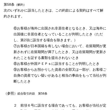
第58条
（解約）
次のいずれかに該当したときは、この約款による契約はすべて解
約されます。
⑥お客様が海外に出国され非居住者となるとき、又は海外に
出国後に非居住者となっていることが判明したとき（ただ
し、第2項に該当する場合を除きます。）
⑦お客様が日本国籍を有しない場合において、在留期間が更
新されずに在留期間が満了したとき、又は在留期間が更新さ
れたことを証する書類を提出されないとき
⑧お客様が外国ＰＥＰｓに該当することが判明したとき
⑨お客様からお預かりした資産の全部又は一部が、お客様ご
自身の資産でない疑いがあると相当の事由をもって当社が判
断したとき
（参照）
総合取引約款 第58条
２ 前項６号に該当する場合であっても、お客様が当社が定