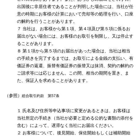
出国後に非居住者であることが判明した場合には、当社が任
意の時期にお客様の計算において売却等の処理を行い、口座
の解約を行うことがあります。
７ 当社は、お客様から第１項、第４項及び第５項に係るお
届出がない場合には、お客様のお取引を制限し、又は停止す
ることがあります。
８ 第１項から第５項のお届出があった場合は、当社は相当
の手続きを完了するまでは、お取引による金銭の支払い、有
価証券の返還、振替有価証券の振替又は抹消、契約の解約の
ご請求等には応じません。この間、相当の期間を置き、ま
た、保証人を求めることがあります。
（参照）
総合取引約款 第57条
１ 氏名及び住所等申込事項に変更があるときは、お客様は
当社所定の手続き（当社が必要と定める公的な書類の添付を
含む）によって、遅滞なく当社にお届出ください。
２ お客様について、後見開始、保佐開始もしくは補助開始