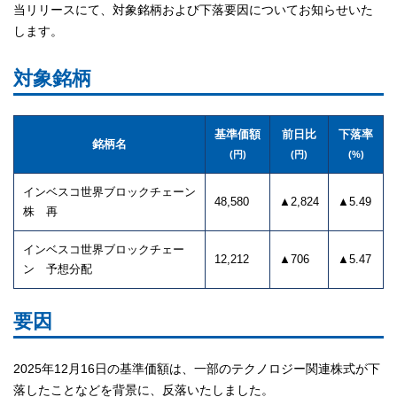
当リリースにて、対象銘柄および下落要因についてお知らせいた
します。
対象銘柄
基準価額
前日比
下落率
銘柄名
(円)
(円)
(%)
インベスコ世界ブロックチェーン
48,580
▲2,824
▲5.49
株 再
インベスコ世界ブロックチェー
12,212
▲706
▲5.47
ン 予想分配
要因
2025年12月16日の基準価額は、一部のテクノロジー関連株式が下
落したことなどを背景に、反落いたしました。