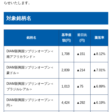
らせいたします。
対象銘柄名
基準価
前日比
銘柄名
騰落率
額(円)
(円)
DIAM新興国ソブリンオープン＜
1,708
▲151
▲8.12%
南アフリカランド＞
DIAM新興国ソブリンオープン＜
2,839
▲214
▲7.01%
豪ドル＞
DIAM新興国ソブリンオープン＜
1,013
▲75
▲6.89%
ブラジルレアル＞
DIAM新興国ソブリンオープン＜
4,424
▲292
▲6.19%
円＞