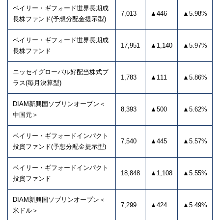
ベイリー・ギフォード世界長期成
7,013
▲446
▲5.98%
長株ファンド(予想分配金提示型)
ベイリー・ギフォード世界長期成
17,951
▲1,140
▲5.97%
長株ファンド
ニッセイグローバル好配当株式プ
1,783
▲111
▲5.86%
ラス(毎月決算型)
DIAM新興国ソブリンオープン＜
8,393
▲500
▲5.62%
中国元＞
ベイリー・ギフォードインパクト
7,540
▲445
▲5.57%
投資ファンド(予想分配金提示型)
ベイリー・ギフォードインパクト
18,848
▲1,108
▲5.55%
投資ファンド
DIAM新興国ソブリンオープン＜
7,299
▲424
▲5.49%
米ドル＞